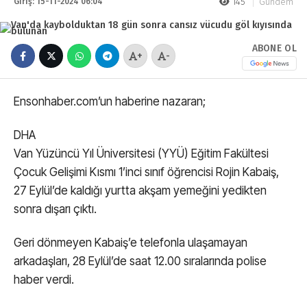
Giriş: 15-11-2024 06:04
145
Gündem
ABONE OL
+
-
Ensonhaber.com’un haberine nazaran;
DHA
Van Yüzüncü Yıl Üniversitesi (YYÜ) Eğitim Fakültesi
Çocuk Gelişimi Kısmı 1’inci sınıf öğrencisi Rojin Kabaiş,
27 Eylül’de kaldığı yurtta akşam yemeğini yedikten
sonra dışarı çıktı.
Geri dönmeyen Kabaiş’e telefonla ulaşamayan
arkadaşları, 28 Eylül’de saat 12.00 sıralarında polise
haber verdi.