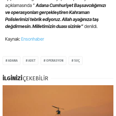
açıklamasında ”
Adana Cumhuriyet Başsavcılığımızı
ve operasyonları gerçekleştiren Kahraman
Polislerimizi tebrik ediyoruz. Allah ayağınıza taş
değdirmesin. Milletimizin duası sizinle”
denildi.
Kaynak:
Ensonhaber
ADANA
ADET
OPERASYON
SUÇ
İLGİNİZİ
ÇEKEBİLİR