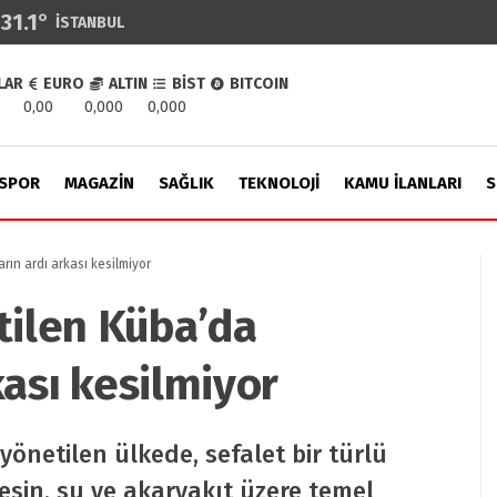
31.1
°
İSTANBUL
LAR
EURO
ALTIN
BİST
BITCOIN
0,00
0,000
0,000
SPOR
MAGAZIN
SAĞLIK
TEKNOLOJI
KAMU İLANLARI
S
ın ardı arkası kesilmiyor
ilen Küba’da
kası kesilmiyor
yönetilen ülkede, sefalet bir türlü
Besin, su ve akaryakıt üzere temel