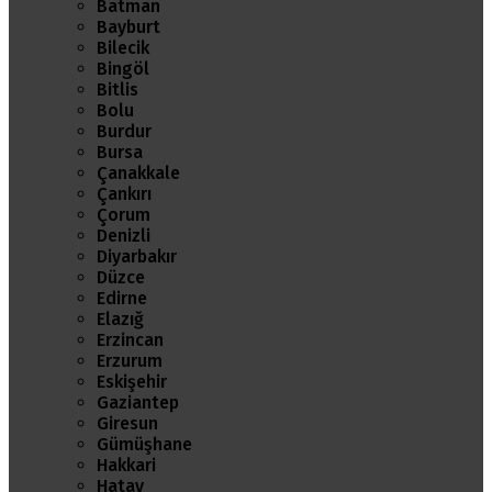
Batman
Bayburt
Bilecik
Bingöl
Bitlis
Bolu
Burdur
Bursa
Çanakkale
Çankırı
Çorum
Denizli
Diyarbakır
Düzce
Edirne
Elazığ
Erzincan
Erzurum
Eskişehir
Gaziantep
Giresun
Gümüşhane
Hakkari
Hatay