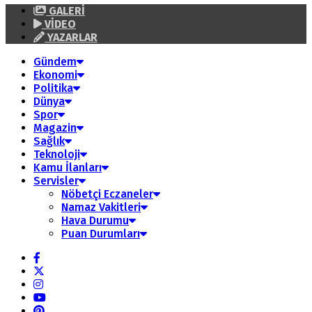
GALERİ
VİDEO
YAZARLAR
Gündem
Ekonomi
Politika
Dünya
Spor
Magazin
Sağlık
Teknoloji
Kamu İlanları
Servisler
Nöbetçi Eczaneler
Namaz Vakitleri
Hava Durumu
Puan Durumları