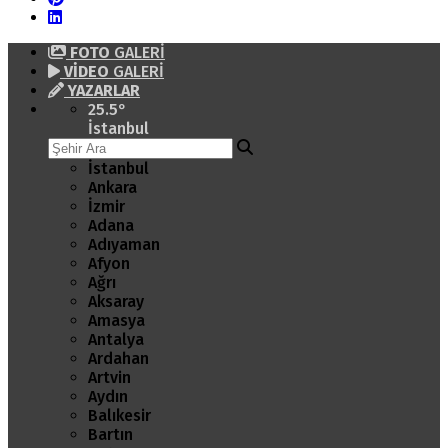
FOTO
GALERİ
VİDEO
GALERİ
YAZARLAR
25.5
°
İstanbul
İstanbul
Ankara
İzmir
Adana
Adıyaman
Afyon
Ağrı
Aksaray
Amasya
Antalya
Ardahan
Artvin
Aydın
Balıkesir
Bartın