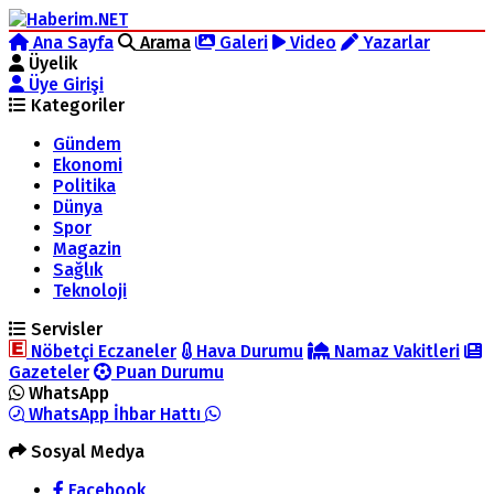
Ana Sayfa
Arama
Galeri
Video
Yazarlar
Üyelik
Üye Girişi
Kategoriler
Gündem
Ekonomi
Politika
Dünya
Spor
Magazin
Sağlık
Teknoloji
Servisler
Nöbetçi Eczaneler
Hava Durumu
Namaz Vakitleri
Gazeteler
Puan Durumu
WhatsApp
WhatsApp İhbar Hattı
Sosyal Medya
Facebook