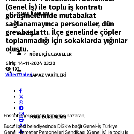
(Genel İş) ile toplu iş kontratı
KAMU İLANLARI
görüşmelerinde mutabakat
sağlanamayınca personeller, dün
grev başlattı. İlçe genelinde çöpler
SERVISLER
toplanmadığı için sokaklarda yığınlar
oluştu.
NÖBETÇI ECZANELER
Giriş: 14-11-2024 03:20
192
Video Galeri
NAMAZ VAKITLERI
HAVA DURUMU
Ensonhaber.com’un haberine nazaran;
PUAN DURUMLARI
+
Buca ilçesi belediyesinde DİSK’e bağlı Genel-İş Türkiye
-
Genel Hizmetler Personelleri Sendikası (Genel İş) ile toplu iş