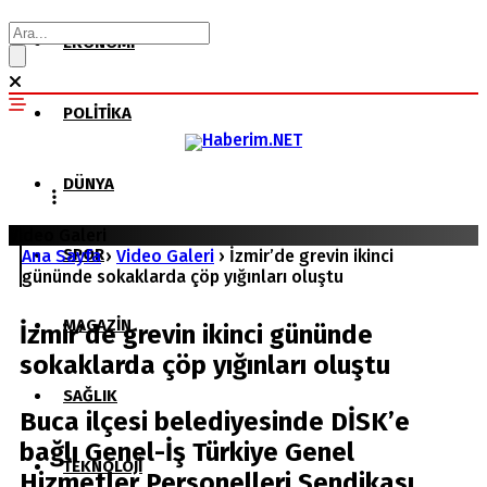
EKONOMI
POLITIKA
DÜNYA
Video Galeri
SPOR
Ana Sayfa
›
Video Galeri
›
İzmir’de grevin ikinci
gününde sokaklarda çöp yığınları oluştu
MAGAZIN
İzmir’de grevin ikinci gününde
sokaklarda çöp yığınları oluştu
SAĞLIK
Buca ilçesi belediyesinde DİSK’e
bağlı Genel-İş Türkiye Genel
TEKNOLOJI
Hizmetler Personelleri Sendikası