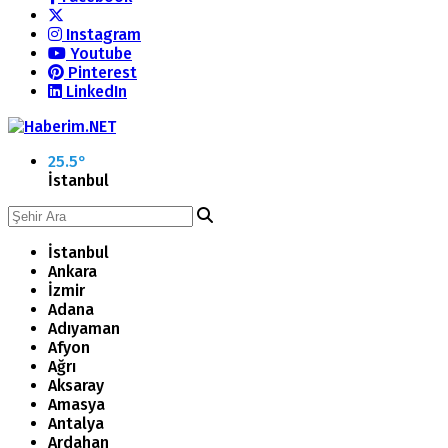
Instagram
Youtube
Pinterest
LinkedIn
25.5
°
İstanbul
İstanbul
Ankara
İzmir
Adana
Adıyaman
Afyon
Ağrı
Aksaray
Amasya
Antalya
Ardahan