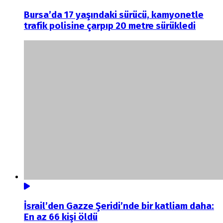
Bursa’da 17 yaşındaki sürücü, kamyonetle
trafik polisine çarpıp 20 metre sürükledi
İsrail’den Gazze Şeridi’nde bir katliam daha:
En az 66 kişi öldü