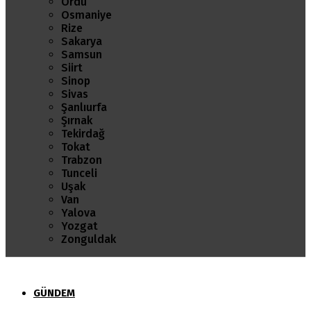
Ordu
Osmaniye
Rize
Sakarya
Samsun
Siirt
Sinop
Sivas
Şanlıurfa
Şırnak
Tekirdağ
Tokat
Trabzon
Tunceli
Uşak
Van
Yalova
Yozgat
Zonguldak
GÜNDEM