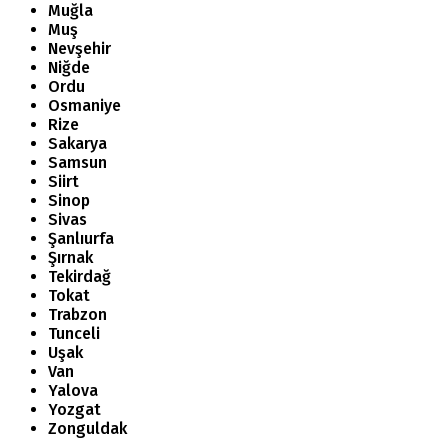
Muğla
Muş
Nevşehir
Niğde
Ordu
Osmaniye
Rize
Sakarya
Samsun
Siirt
Sinop
Sivas
Şanlıurfa
Şırnak
Tekirdağ
Tokat
Trabzon
Tunceli
Uşak
Van
Yalova
Yozgat
Zonguldak