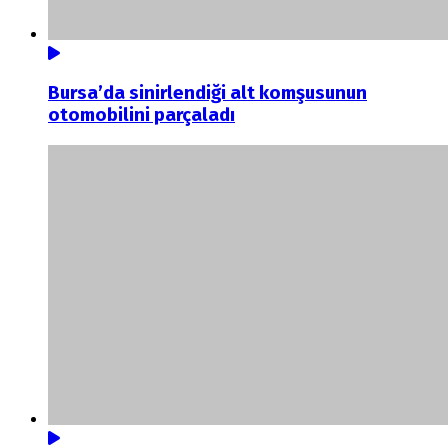
Bursa’da sinirlendiği alt komşusunun
otomobilini parçaladı