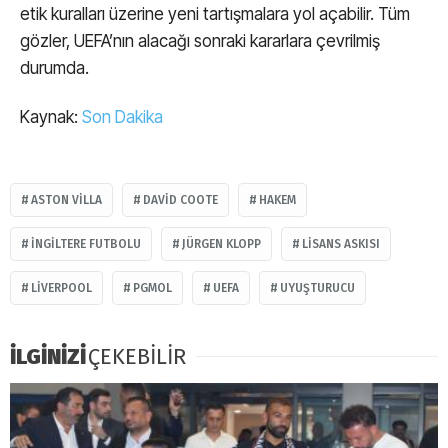
etik kuralları üzerine yeni tartışmalara yol açabilir. Tüm
gözler, UEFA’nın alacağı sonraki kararlara çevrilmiş
durumda.
Kaynak:
Son Dakika
ASTON VILLA
DAVID COOTE
HAKEM
İNGILTERE FUTBOLU
JÜRGEN KLOPP
LISANS ASKISI
LIVERPOOL
PGMOL
UEFA
UYUŞTURUCU
İLGİNİZİ
ÇEKEBİLİR