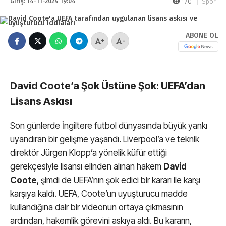
Giriş: 14-11-2024 19:04
170
Spor
ABONE OL
+
-
David Coote’a Şok Üstüne Şok: UEFA’dan
Lisans Askısı
Son günlerde İngiltere futbol dünyasında büyük yankı
uyandıran bir gelişme yaşandı. Liverpool’a ve teknik
direktör Jürgen Klopp’a yönelik küfür ettiği
gerekçesiyle lisansı elinden alınan hakem
David
Coote
, şimdi de UEFA’nın şok edici bir kararı ile karşı
karşıya kaldı. UEFA, Coote’un uyuşturucu madde
kullandığına dair bir videonun ortaya çıkmasının
ardından, hakemlik görevini askıya aldı. Bu kararın,