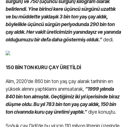
sürgün) ve 750 (üçüncü sürgün) kilogram olarak
belirlendi.
Yine birinci kere üçüncü sürgünü uzattık
ve bu müddette yaklaşık 3 bin ton yaş çay aldık,
böylelikle üçüncü sürgün periyodunda 290 bin ton
çay aldık. Her vakit üreticimizin yanındayız ve yanında
olduğumuzu bir defa daha göstermiş olduk.”
dedi.
150 BİN TON KURU ÇAY ÜRETİLDİ
Alim, 2020’de 860 bin ton yaş çay alarak tarihinin en
yüksek alımını yaptıklarını anımsatarak,
“1999 yılında
840 bin ton almıştık. Geçtiğimiz iki yıl içerisinde biraz
düşme oldu. Bu yıl 783 bin ton yaş çay aldık, 150 bin
ton civarında kuru çay üretimi yaptık.”
diye konuştu.
Soğuk çay Didi’de bu yıl için 110 milyon litrenin üzerinde