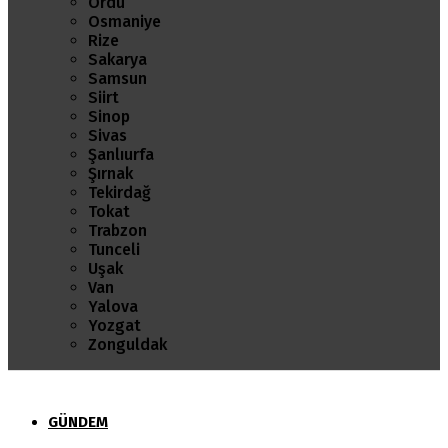
Ordu
Osmaniye
Rize
Sakarya
Samsun
Siirt
Sinop
Sivas
Şanlıurfa
Şırnak
Tekirdağ
Tokat
Trabzon
Tunceli
Uşak
Van
Yalova
Yozgat
Zonguldak
GÜNDEM