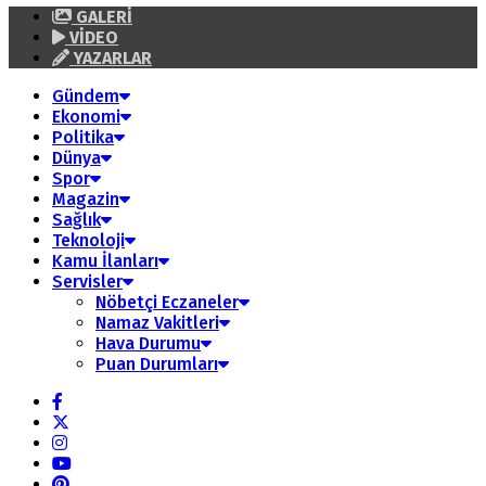
GALERİ
VİDEO
YAZARLAR
Gündem
Ekonomi
Politika
Dünya
Spor
Magazin
Sağlık
Teknoloji
Kamu İlanları
Servisler
Nöbetçi Eczaneler
Namaz Vakitleri
Hava Durumu
Puan Durumları