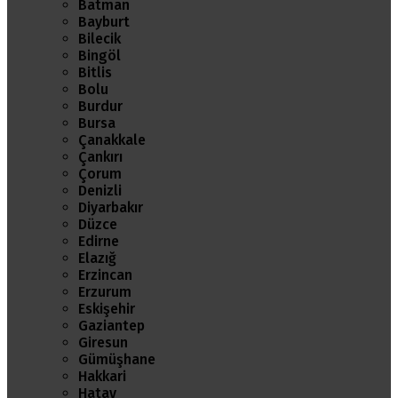
Batman
Bayburt
Bilecik
Bingöl
Bitlis
Bolu
Burdur
Bursa
Çanakkale
Çankırı
Çorum
Denizli
Diyarbakır
Düzce
Edirne
Elazığ
Erzincan
Erzurum
Eskişehir
Gaziantep
Giresun
Gümüşhane
Hakkari
Hatay