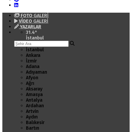
FOTO
GALERİ
VİDEO
GALERİ
YAZARLAR
31.4
°
İstanbul
İstanbul
Ankara
İzmir
Adana
Adıyaman
Afyon
Ağrı
Aksaray
Amasya
Antalya
Ardahan
Artvin
Aydın
Balıkesir
Bartın