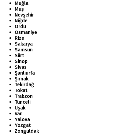
Muğla
Muş
Nevşehir
Niğde
Ordu
Osmaniye
Rize
Sakarya
Samsun
Siirt
Sinop
Sivas
Şanlıurfa
Şırnak
Tekirdağ
Tokat
Trabzon
Tunceli
Uşak
Van
Yalova
Yozgat
Zonguldak