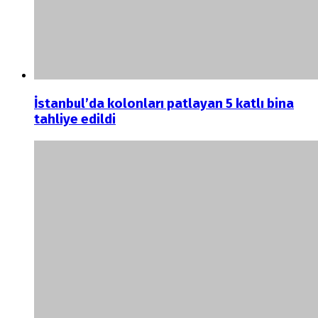
İstanbul’da kolonları patlayan 5 katlı bina
tahliye edildi