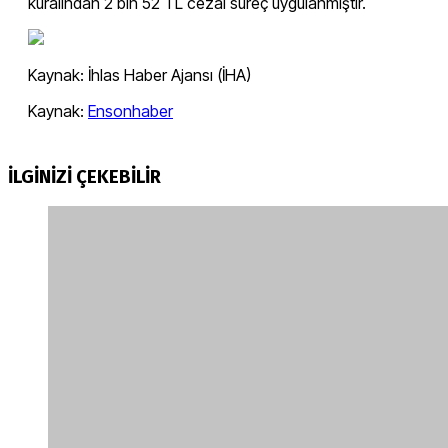
kuralından 2 bin 52 TL cezai süreç uygulanmıştır.
Kaynak: İhlas Haber Ajansı (İHA)
Kaynak:
Ensonhaber
İLGİNİZİ
ÇEKEBİLİR