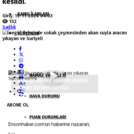
kesildi.
KAMU İLANLARI
Giriş: 19-11-2024 04:03
152
Sağlık
SERVISLER
NÖBETÇI ECZANELER
NAMAZ VAKITLERI
+
-
HAVA DURUMU
ABONE OL
PUAN DURUMLARI
Ensonhaber.com’un haberine nazaran;