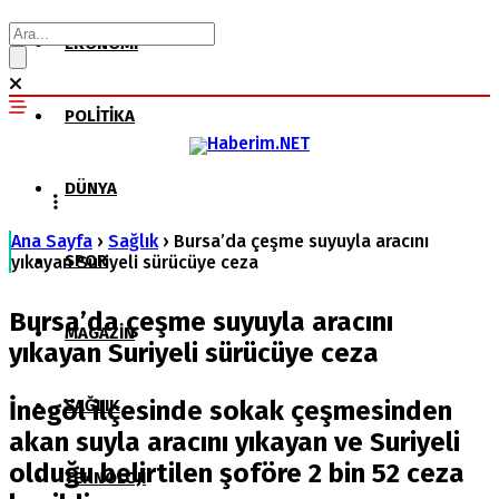
EKONOMI
POLITIKA
DÜNYA
Ana Sayfa
›
Sağlık
›
Bursa’da çeşme suyuyla aracını
SPOR
yıkayan Suriyeli sürücüye ceza
Bursa’da çeşme suyuyla aracını
MAGAZIN
yıkayan Suriyeli sürücüye ceza
İnegöl ilçesinde sokak çeşmesinden
SAĞLIK
akan suyla aracını yıkayan ve Suriyeli
olduğu belirtilen şoföre 2 bin 52 ceza
TEKNOLOJI