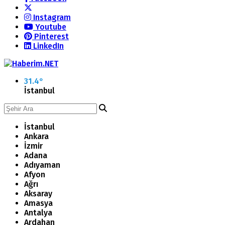
Instagram
Youtube
Pinterest
LinkedIn
31.4
°
İstanbul
İstanbul
Ankara
İzmir
Adana
Adıyaman
Afyon
Ağrı
Aksaray
Amasya
Antalya
Ardahan