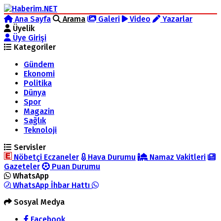
Ana Sayfa
Arama
Galeri
Video
Yazarlar
Üyelik
Üye Girişi
Kategoriler
Gündem
Ekonomi
Politika
Dünya
Spor
Magazin
Sağlık
Teknoloji
Servisler
Nöbetçi Eczaneler
Hava Durumu
Namaz Vakitleri
Gazeteler
Puan Durumu
WhatsApp
WhatsApp İhbar Hattı
Sosyal Medya
Facebook