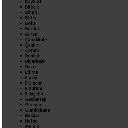
Bayburt
Bilecik
Bingöl
Bitlis
Bolu
Burdur
Bursa
Çanakkale
Çankırı
Çorum
Denizli
Diyarbakır
Düzce
Edirne
Elazığ
Erzincan
Erzurum
Eskişehir
Gaziantep
Giresun
Gümüşhane
Hakkari
Hatay
Mersin