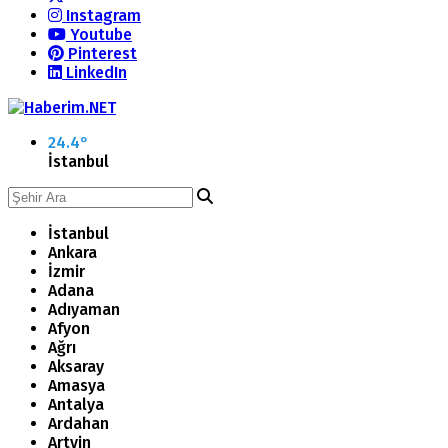
Instagram
Youtube
Pinterest
LinkedIn
24.4
°
İstanbul
İstanbul
Ankara
İzmir
Adana
Adıyaman
Afyon
Ağrı
Aksaray
Amasya
Antalya
Ardahan
Artvin