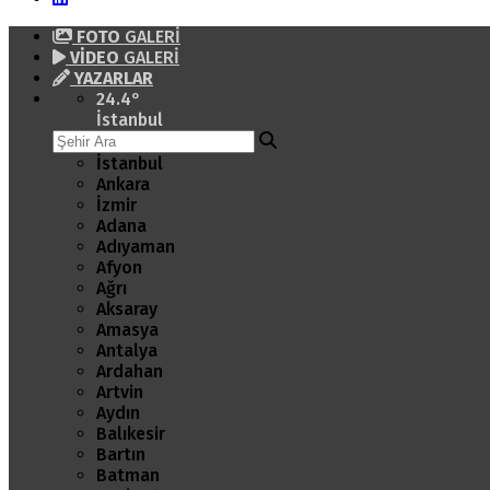
FOTO
GALERİ
VİDEO
GALERİ
YAZARLAR
24.4
°
İstanbul
İstanbul
Ankara
İzmir
Adana
Adıyaman
Afyon
Ağrı
Aksaray
Amasya
Antalya
Ardahan
Artvin
Aydın
Balıkesir
Bartın
Batman