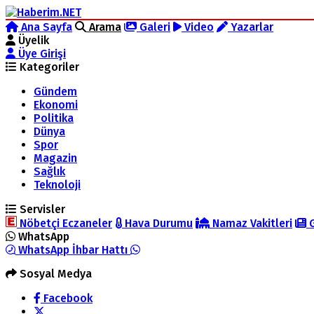
Ana Sayfa
Arama
Galeri
Video
Yazarlar
Üyelik
Üye Girişi
Kategoriler
Gündem
Ekonomi
Politika
Dünya
Spor
Magazin
Sağlık
Teknoloji
Servisler
Nöbetçi Eczaneler
Hava Durumu
Namaz Vakitleri
G
WhatsApp
WhatsApp İhbar Hattı
Sosyal Medya
Facebook