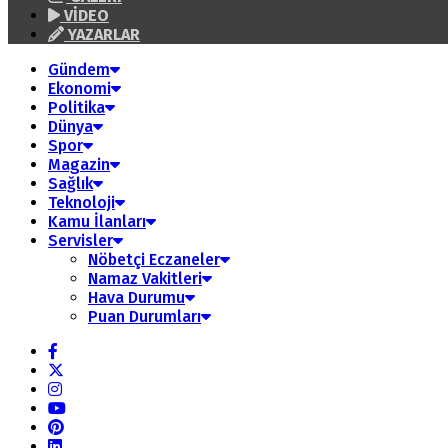
VİDEO
YAZARLAR
Gündem
Ekonomi
Politika
Dünya
Spor
Magazin
Sağlık
Teknoloji
Kamu İlanları
Servisler
Nöbetçi Eczaneler
Namaz Vakitleri
Hava Durumu
Puan Durumları