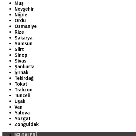
Muş
Nevşehir
Niğde
Ordu
Osmaniye
Rize
Sakarya
Samsun
Siirt
Sinop
Sivas
Şanlıurfa
Şırnak
Tekirdağ
Tokat
Trabzon
Tunceli
Uşak
Van
Yalova
Yozgat
Zonguldak
GALERİ