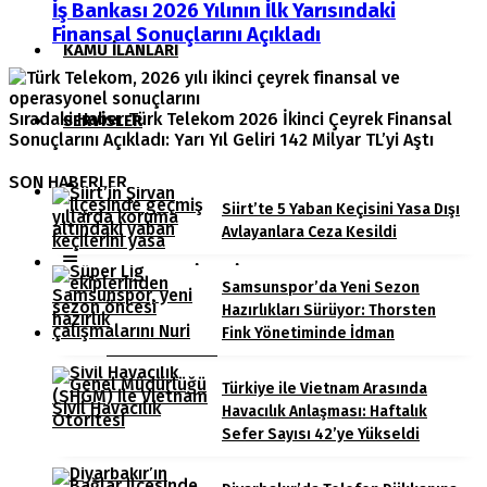
İş Bankası 2026 Yılının İlk Yarısındaki
Finansal Sonuçlarını Açıkladı
KAMU İLANLARI
Sıradaki Haber
Türk Telekom 2026 İkinci Çeyrek Finansal
SERVISLER
Sonuçlarını Açıkladı: Yarı Yıl Geliri 142 Milyar TL’yi Aştı
SON HABERLER
NÖBETÇI ECZANELER
Siirt’te 5 Yaban Keçisini Yasa Dışı
Avlayanlara Ceza Kesildi
NAMAZ VAKITLERI
Samsunspor’da Yeni Sezon
Hazırlıkları Sürüyor: Thorsten
Fink Yönetiminde İdman
HAVA DURUMU
Türkiye ile Vietnam Arasında
Havacılık Anlaşması: Haftalık
PUAN DURUMLARI
Sefer Sayısı 42’ye Yükseldi