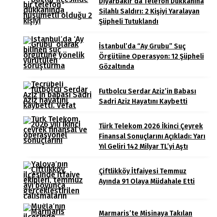
Diyarbakır’da Telefon Dükkanına
Silahlı Saldırı: 2 Kişiyi Yaralayan
Şüpheli Tutuklandı
İstanbul’da “Ay Grubu” Suç
Örgütüne Operasyon: 12 Şüpheli
Gözaltında
Futbolcu Serdar Aziz’in Babası
Sadri Aziz Hayatını Kaybetti
Türk Telekom 2026 İkinci Çeyrek
Finansal Sonuçlarını Açıkladı: Yarı
Yıl Geliri 142 Milyar TL’yi Aştı
Çiftlikköy İtfaiyesi Temmuz
Ayında 91 Olaya Müdahale Etti
Marmaris’te Misinaya Takılan