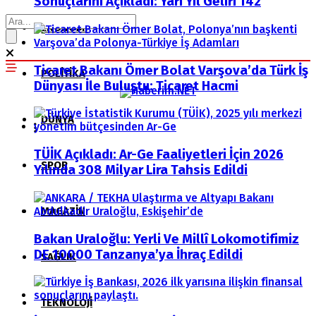
Sonuçlarını Açıkladı: Yarı Yıl Geliri 142
EKONOMI
Ticaret Bakanı Ömer Bolat Varşova’da Türk İş
POLITIKA
Dünyası İle Buluştu: Ticaret Hacmi
DÜNYA
TÜİK Açıkladı: Ar-Ge Faaliyetleri İçin 2026
SPOR
Yılında 308 Milyar Lira Tahsis Edildi
MAGAZIN
Bakan Uraloğlu: Yerli Ve Millî Lokomotifimiz
DE 10000 Tanzanya’ya İhraç Edildi
SAĞLIK
TEKNOLOJI