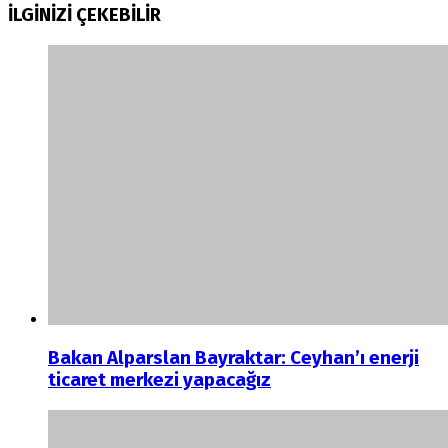
İLGİNİZİ
ÇEKEBİLİR
Bakan Alparslan Bayraktar: Ceyhan’ı enerji
ticaret merkezi yapacağız