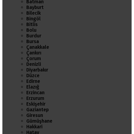
Batman
Bayburt
Bilecik
Bingöl
Bitlis
Bolu
Burdur
Bursa
Çanakkale
Çankırı
Çorum
Denizli
Diyarbakır
Düzce
Edirne
Elazığ
Erzincan
Erzurum
Eskişehir
Gaziantep
Giresun
Gümüşhane
Hakkari
Hatay