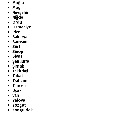
Muğla
Muş
Nevşehir
Niğde
Ordu
Osmaniye
Rize
Sakarya
Samsun
Siirt
Sinop
Sivas
Şanlıurfa
Şırnak
Tekirdağ
Tokat
Trabzon
Tunceli
Uşak
Van
Yalova
Yozgat
Zonguldak