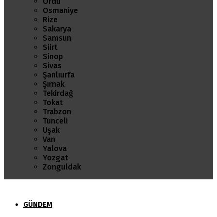
Ordu
Osmaniye
Rize
Sakarya
Samsun
Siirt
Sinop
Sivas
Şanlıurfa
Şırnak
Tekirdağ
Tokat
Trabzon
Tunceli
Uşak
Van
Yalova
Yozgat
Zonguldak
GÜNDEM