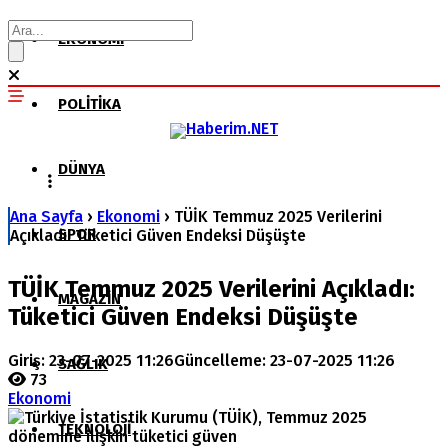
EKONOMI
POLITIKA
DÜNYA
Ana Sayfa
›
Ekonomi
›
TÜİK Temmuz 2025 Verilerini
SPOR
Açıkladı: Tüketici Güven Endeksi Düşüşte
TÜİK Temmuz 2025 Verilerini Açıkladı:
MAGAZIN
Tüketici Güven Endeksi Düşüşte
Giriş: 23-07-2025 11:26
Güncelleme: 23-07-2025 11:26
SAĞLIK
73
Ekonomi
TEKNOLOJI