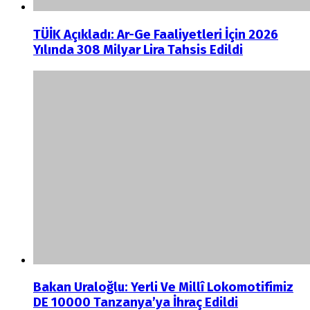
TÜİK Açıkladı: Ar-Ge Faaliyetleri İçin 2026
Yılında 308 Milyar Lira Tahsis Edildi
Bakan Uraloğlu: Yerli Ve Millî Lokomotifimiz
DE 10000 Tanzanya’ya İhraç Edildi