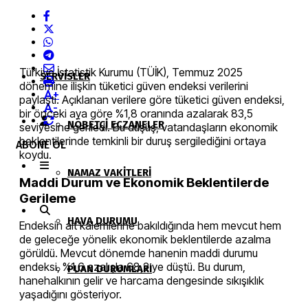
KAMU İLANLARI
Türkiye İstatistik Kurumu (TÜİK), Temmuz 2025
SERVISLER
dönemine ilişkin tüketici güven endeksi verilerini
+
paylaştı. Açıklanan verilere göre tüketici güven endeksi,
-
bir önceki aya göre %1,8 oranında azalarak 83,5
NÖBETÇI ECZANELER
seviyesine geriledi. Bu düşüş, vatandaşların ekonomik
beklentilerinde temkinli bir duruş sergilediğini ortaya
ABONE OL
koydu.
NAMAZ VAKITLERI
Maddi Durum ve Ekonomik Beklentilerde
Gerileme
HAVA DURUMU
Endeksin alt kalemlerine bakıldığında hem mevcut hem
de geleceğe yönelik ekonomik beklentilerde azalma
görüldü. Mevcut dönemde hanenin maddi durumu
endeksi, %1,6 azalışla 68,2’ye düştü. Bu durum,
PUAN DURUMLARI
hanehalkının gelir ve harcama dengesinde sıkışıklık
yaşadığını gösteriyor.