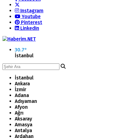
Instagram
Youtube
Pinterest
LinkedIn
30.7
°
İstanbul
İstanbul
Ankara
İzmir
Adana
Adıyaman
Afyon
Ağrı
Aksaray
Amasya
Antalya
Ardahan