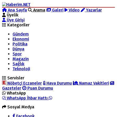
Ana Sayfa
Arama
Galeri
Video
Yazarlar
Üyelik
Üye Girişi
Kategoriler
Gündem
Ekonomi
Politika
Dünya
Spor
Magazin
Sağlık
Teknoloji
Servisler
Nöbetçi Eczaneler
Hava Durumu
Namaz Vakitleri
Gazeteler
Puan Durumu
WhatsApp
WhatsApp İhbar Hattı
Sosyal Medya
Facebook