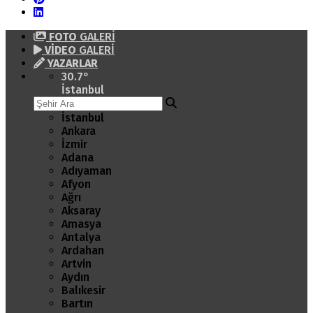
FOTO
GALERİ
VİDEO
GALERİ
YAZARLAR
30.7
°
İstanbul
İstanbul
Ankara
İzmir
Adana
Adıyaman
Afyon
Ağrı
Aksaray
Amasya
Antalya
Ardahan
Artvin
Aydın
Balıkesir
Bartın