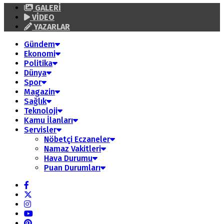
GALERİ
VİDEO
YAZARLAR
Gündem
Ekonomi
Politika
Dünya
Spor
Magazin
Sağlık
Teknoloji
Kamu İlanları
Servisler
Nöbetçi Eczaneler
Namaz Vakitleri
Hava Durumu
Puan Durumları