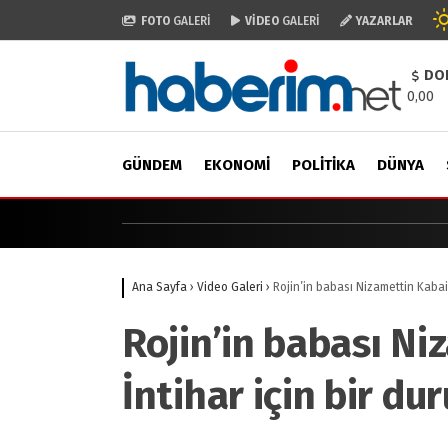
FOTO
GALERİ
VİDEO
GALERİ
YAZARLAR
DO
0,00
GÜNDEM
EKONOMI
POLITIKA
DÜNYA
Ana Sayfa
›
Video Galeri
›
Rojin’in babası Nizamettin Kabaiş
Rojin’in babası Ni
İntihar için bir d