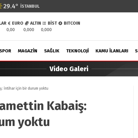
29.4
°
İSTANBUL
LAR
EURO
ALTIN
BİST
BITCOIN
0,00
0,000
0,000
SPOR
MAGAZIN
SAĞLIK
TEKNOLOJI
KAMU İLANLARI
S
Video Galeri
: İntihar için bir durum yoktu
zamettin Kabaiş:
urum yoktu