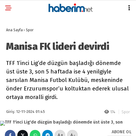
Ana Sayfa
›
Spor
Manisa FK lideri devirdi
TFF 1’inci Lig’de düzgün başladığı dönemde
üst üste 3, son 5 haftada ise 4 yenilgiyle
sarsılan Manisa Futbol Kulübü, meskeninde
önder Erzurumspor’u koltuktan ederek ulusal
ortaya moralli girdi.
Giriş: 12-11-2024 01:45
174
Spor
ABONE OL
+
-