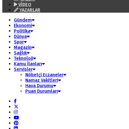
VİDEO
YAZARLAR
Gündem
Ekonomi
Politika
Dünya
Spor
Magazin
Sağlık
Teknoloji
Kamu İlanları
Servisler
Nöbetçi Eczaneler
Namaz Vakitleri
Hava Durumu
Puan Durumları