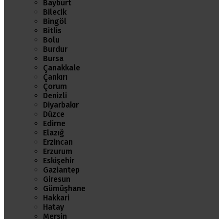
Bayburt
Bilecik
Bingöl
Bitlis
Bolu
Burdur
Bursa
Çanakkale
Çankırı
Çorum
Denizli
Diyarbakır
Düzce
Edirne
Elazığ
Erzincan
Erzurum
Eskişehir
Gaziantep
Giresun
Gümüşhane
Hakkari
Hatay
Mersin