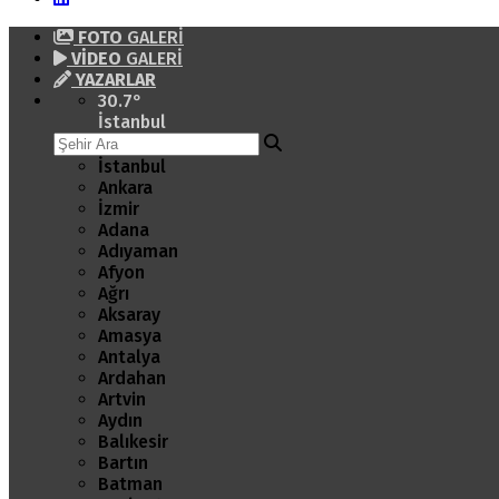
FOTO
GALERİ
VİDEO
GALERİ
YAZARLAR
30.7
°
İstanbul
İstanbul
Ankara
İzmir
Adana
Adıyaman
Afyon
Ağrı
Aksaray
Amasya
Antalya
Ardahan
Artvin
Aydın
Balıkesir
Bartın
Batman