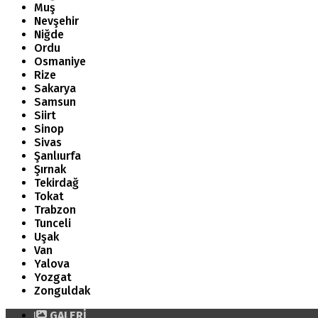
Muş
Nevşehir
Niğde
Ordu
Osmaniye
Rize
Sakarya
Samsun
Siirt
Sinop
Sivas
Şanlıurfa
Şırnak
Tekirdağ
Tokat
Trabzon
Tunceli
Uşak
Van
Yalova
Yozgat
Zonguldak
GALERİ