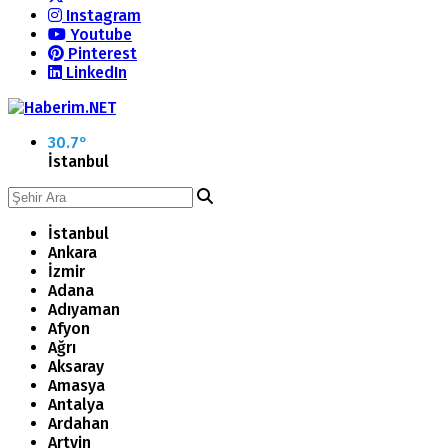
Instagram
Youtube
Pinterest
LinkedIn
30.7
°
İstanbul
İstanbul
Ankara
İzmir
Adana
Adıyaman
Afyon
Ağrı
Aksaray
Amasya
Antalya
Ardahan
Artvin