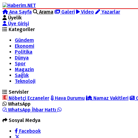
Ana Sayfa
Arama
Galeri
Video
Yazarlar
Üyelik
Üye Girişi
Kategoriler
Gündem
Ekonomi
Politika
Dünya
Spor
Magazin
Sağlık
Teknoloji
Servisler
Nöbetçi Eczaneler
Hava Durumu
Namaz Vakitleri
G
WhatsApp
WhatsApp İhbar Hattı
Sosyal Medya
Facebook