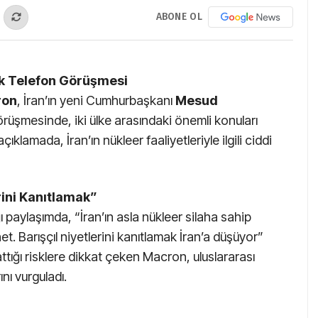
ABONE OL
ik Telefon Görüşmesi
ron
, İran’ın yeni Cumhurbaşkanı
Mesud
görüşmesinde, iki ülke arasındaki önemli konuları
klamada, İran’ın nükleer faaliyetleriyle ilgili ciddi
rini Kanıtlamak”
aylaşımda, “İran’ın asla nükleer silaha sahip
 Barışçıl niyetlerini kanıtlamak İran’a düşüyor”
attığı risklere dikkat çeken Macron, uluslararası
nı vurguladı.