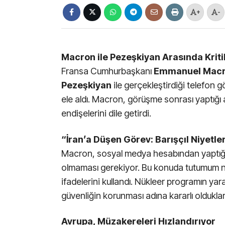
+
-
Macron ile Pezeşkiyan Arasında Krit
Fransa Cumhurbaşkanı
Emmanuel Mac
Pezeşkiyan
ile gerçekleştirdiği telefon 
ele aldı. Macron, görüşme sonrası yaptığı açı
endişelerini dile getirdi.
“İran’a Düşen Görev: Barışçıl Niyetle
Macron, sosyal medya hesabından yaptığı p
olmaması gerekiyor. Bu konuda tutumum net.
ifadelerini kullandı. Nükleer programın yar
güvenliğin korunması adına kararlı oldukları
Avrupa, Müzakereleri Hızlandırıyor