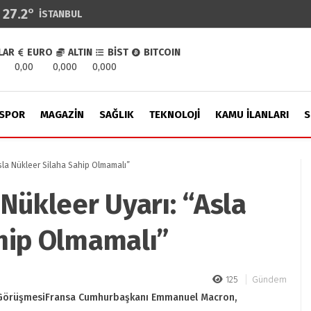
27.2
°
İSTANBUL
LAR
EURO
ALTIN
BİST
BITCOIN
0,00
0,000
0,000
SPOR
MAGAZIN
SAĞLIK
TEKNOLOJI
KAMU İLANLARI
S
sla Nükleer Silaha Sahip Olmamalı”
Nükleer Uyarı: “Asla
hip Olmamalı”
125
Gündem