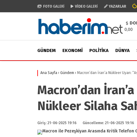
FOTO
GALERİ
VİDEO
GALERİ
YAZARLAR
DO
0,00
GÜNDEM
EKONOMI
POLITIKA
DÜNYA
Ana Sayfa
›
Gündem
›
Macron’dan İran’a Nükleer Uyarı: “A
Macron’dan İran’a 
Nükleer Silaha Sa
Giriş: 21-06-2025 19:16
Güncelleme: 21-06-2025 19:16