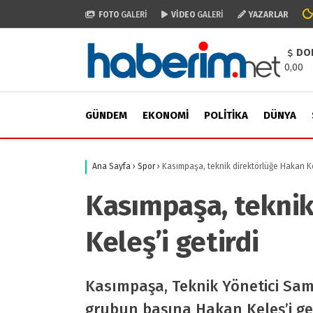
FOTO
GALERİ
VİDEO
GALERİ
YAZARLAR
DO
0,00
GÜNDEM
EKONOMI
POLITIKA
DÜNYA
Ana Sayfa
›
Spor
›
Kasımpaşa, teknik direktörlüğe Hakan Ke
Kasımpaşa, teknik
Keleş’i getirdi
Kasımpaşa, Teknik Yönetici Sa
grubun başına Hakan Keleş’i get