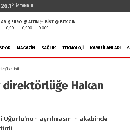
26.1
°
İSTANBUL
LAR
EURO
ALTIN
BİST
BITCOIN
0,00
0,000
0,000
SPOR
MAGAZIN
SAĞLIK
TEKNOLOJI
KAMU İLANLARI
S
leş’i getirdi
 direktörlüğe Hakan
mi Uğurlu’nun ayrılmasının akabinde
irdi.