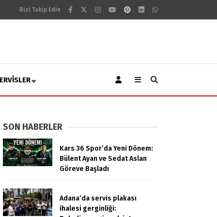
Bizi Takip Edin
ERVISLER
SON HABERLER
Kars 36 Spor’da Yeni Dönem:
Bülent Ayan ve Sedat Aslan
Göreve Başladı
Adana’da servis plakası
ihalesi gerginliği: