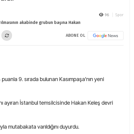
96
Spor
ABONE OL
4 puanla 9. sırada bulunan Kasımpaşa’nın yeni
nı ayıran İstanbul temsilcisinde Hakan Keleş devri
cıyla mutabakata varıldığını duyurdu.