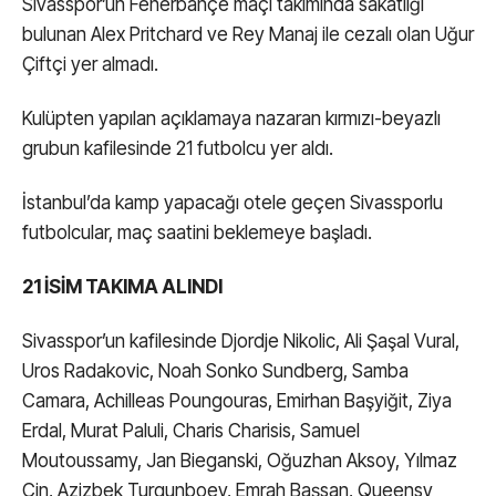
Sivasspor’un Fenerbahçe maçı takımında sakatlığı
bulunan Alex Pritchard ve Rey Manaj ile cezalı olan Uğur
Çiftçi yer almadı.
Kulüpten yapılan açıklamaya nazaran kırmızı-beyazlı
grubun kafilesinde 21 futbolcu yer aldı.
İstanbul’da kamp yapacağı otele geçen Sivassporlu
futbolcular, maç saatini beklemeye başladı.
21 İSİM TAKIMA ALINDI
Sivasspor’un kafilesinde Djordje Nikolic, Ali Şaşal Vural,
Uros Radakovic, Noah Sonko Sundberg, Samba
Camara, Achilleas Poungouras, Emirhan Başyiğit, Ziya
Erdal, Murat Paluli, Charis Charisis, Samuel
Moutoussamy, Jan Bieganski, Oğuzhan Aksoy, Yılmaz
Cin, Azizbek Turgunboev, Emrah Başsan, Queensy