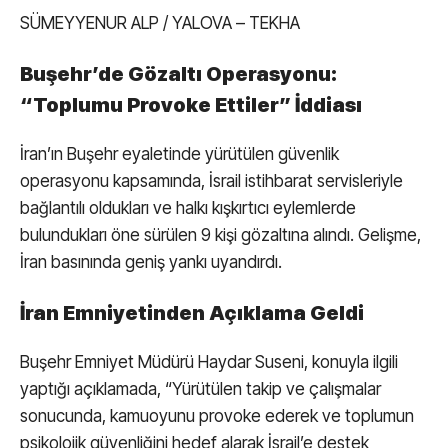
SÜMEYYENUR ALP / YALOVA – TEKHA
KAMU İLANLARI
Buşehr’de Gözaltı Operasyonu:
WhatsApp
SERVISLER
İhbar Hattı
“Toplumu Provoke Ettiler” İddiası
İran’ın Buşehr eyaletinde yürütülen güvenlik
operasyonu kapsamında, İsrail istihbarat servisleriyle
Facebook
bağlantılı oldukları ve halkı kışkırtıcı eylemlerde
bulundukları öne sürülen 9 kişi gözaltına alındı. Gelişme,
İran basınında geniş yankı uyandırdı.
İran Emniyetinden Açıklama Geldi
Instagram
Buşehr Emniyet Müdürü Haydar Suseni, konuyla ilgili
Youtube
yaptığı açıklamada, “Yürütülen takip ve çalışmalar
sonucunda, kamuoyunu provoke ederek ve toplumun
Pinterest
psikolojik güvenliğini hedef alarak İsrail’e destek