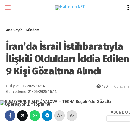
23.4
°
İSTANBUL
Ana Sayfa
›
Gündem
GALERİ
VİDEO
YAZARLAR
İran’da İsrail İstihbaratıyla
GÜNDEM
İlişkili Oldukları İddia Edilen
EKONOMI
9 Kişi Gözaltına Alındı
POLITIKA
DÜNYA
Giriş: 21-06-2025 16:14
120
Gündem
Güncelleme: 21-06-2025 16:14
SPOR
MAGAZIN
ABONE OL
+
-
SAĞLIK
TEKNOLOJI