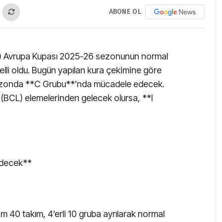
ABONE OL
A) Avrupa Kupası 2025-26 sezonunun normal
elli oldu. Bugün yapılan kura çekimine göre
sezonda **C Grubu**’nda mücadele edecek.
(BCL) elemelerinden gelecek olursa, **I
Edecek**
 40 takım, 4’erli 10 gruba ayrılarak normal