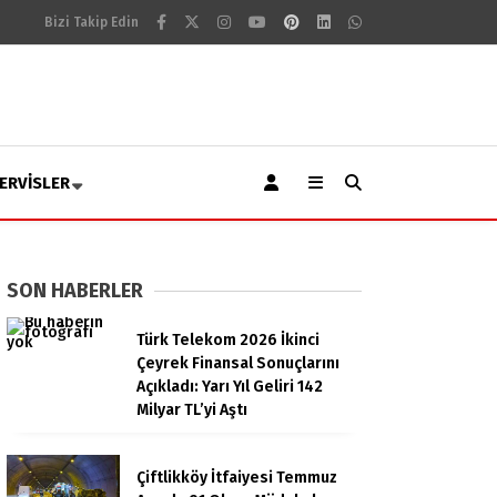
Bizi Takip Edin
ERVISLER
SON HABERLER
Türk Telekom 2026 İkinci
Çeyrek Finansal Sonuçlarını
Açıkladı: Yarı Yıl Geliri 142
Milyar TL’yi Aştı
Çiftlikköy İtfaiyesi Temmuz