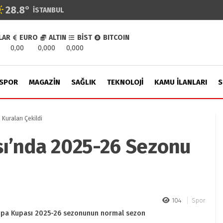
28.8
°
İSTANBUL
LAR
EURO
ALTIN
BİST
BITCOIN
0,00
0,000
0,000
SPOR
MAGAZIN
SAĞLIK
TEKNOLOJI
KAMU İLANLARI
S
Kuraları Çekildi
ı’nda 2025-26 Sezonu
104
Spor