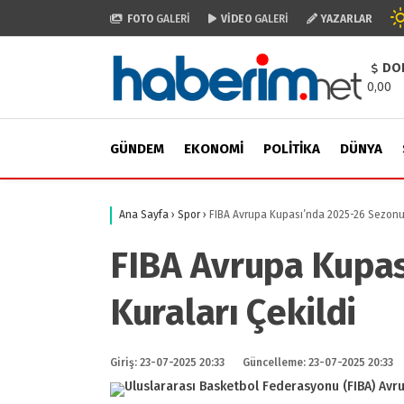
FOTO
GALERİ
VİDEO
GALERİ
YAZARLAR
DO
0,00
GÜNDEM
EKONOMI
POLITIKA
DÜNYA
Ana Sayfa
›
Spor
›
FIBA Avrupa Kupası’nda 2025-26 Sezonu 
FIBA Avrupa Kupas
Kuraları Çekildi
Giriş: 23-07-2025 20:33
Güncelleme: 23-07-2025 20:33