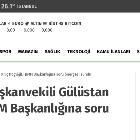
26.1
°
İSTANBUL
LAR
EURO
ALTIN
BİST
BITCOIN
0,00
0,000
0,000
SPOR
MAGAZIN
SAĞLIK
TEKNOLOJI
KAMU İLANLARI
S
 Kılıç Koçyiğit,TBMM Başkanlığına soru önergesi sundu
şkanvekili Gülüstan
MM Başkanlığına soru