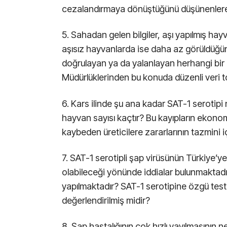
cezalandırmaya dönüştüğünü düşünenlere 
5. Sahadan gelen bilgiler, aşı yapılmış ha
aşısız hayvanlarda ise daha az görüldüğün
doğrulayan ya da yalanlayan herhangi bir bi
Müdürlüklerinden bu konuda düzenli veri 
6. Kars ilinde şu ana kadar SAT-1 seroti
hayvan sayısı kaçtır? Bu kayıpların ekonomi
kaybeden üreticilere zararlarının tazmini i
7. SAT-1 serotipli şap virüsünün Türkiye’ye 
olabileceği yönünde iddialar bulunmaktadır.
yapılmaktadır? SAT-1 serotipine özgü testle
değerlendirilmiş midir?
8. Şap hastalığının çok hızlı yayılmasının 