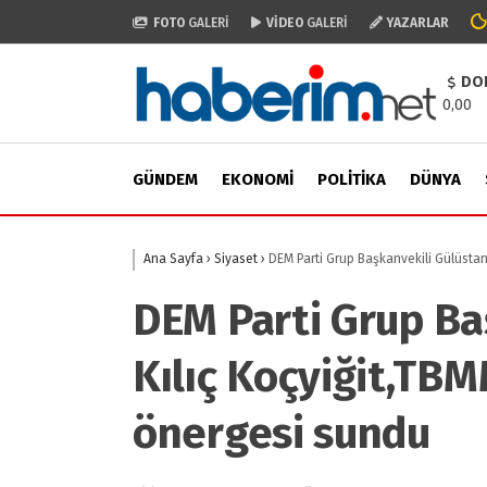
FOTO
GALERİ
VİDEO
GALERİ
YAZARLAR
DO
0,00
GÜNDEM
EKONOMI
POLITIKA
DÜNYA
Ana Sayfa
›
Siyaset
›
DEM Parti Grup Başkanvekili Gülüstan
DEM Parti Grup Ba
Kılıç Koçyiğit,TB
önergesi sundu