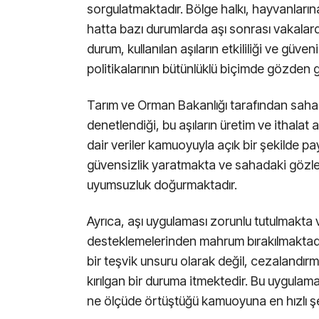
sorgulatmaktadır. Bölge halkı, hayvanların
hatta bazı durumlarda aşı sonrası vakalard
durum, kullanılan aşıların etkililiği ve güve
politikalarının bütünlüklü biçimde gözden g
Tarım ve Orman Bakanlığı tarafından sahad
denetlendiği, bu aşıların üretim ve ithala
dair veriler kamuoyuyla açık bir şekilde pay
güvensizlik yaratmakta ve sahadaki gözleml
uyumsuzluk doğurmaktadır.
Ayrıca, aşı uygulaması zorunlu tutulmakta
desteklemelerinden mahrum bırakılmaktadı
bir teşvik unsuru olarak değil, cezalandır
kırılgan bir duruma itmektedir. Bu uygulama
ne ölçüde örtüştüğü kamuoyuna en hızlı şek