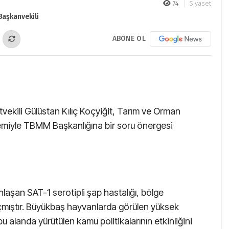
74
Siyaset
ABONE OL
vekili Gülüstan Kılıç Koçyiğit, Tarım ve Orman
temiyle TBMM Başkanlığına bir soru önergesi
laşan SAT-1 serotipli şap hastalığı, bölge
 açmıştır. Büyükbaş hayvanlarda görülen yüksek
bu alanda yürütülen kamu politikalarının etkinliğini