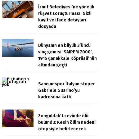
İzmit Belediyesi’ne yönelik
rüşvet soruşturması: Gizli
kayıt ve ifade detayları
dosyada
Dünyanın en büyük 3’üncü
vinç gemisi ‘SAIPEM 7000’,
1915 Çanakkale Köprüsü’nün
altından geçti
Samsunspor İtalyan stoper
Gabriele Guarino’yu
kadrosuna kattı
Zonguldak’ta evinde ölü
bulundu: Kesin ölüm nedeni
otopsiyle belirlenecek