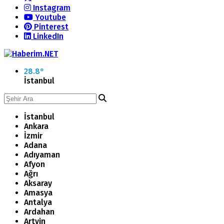
Instagram
Youtube
Pinterest
LinkedIn
28.8
°
İstanbul
İstanbul
Ankara
İzmir
Adana
Adıyaman
Afyon
Ağrı
Aksaray
Amasya
Antalya
Ardahan
Artvin