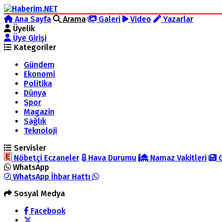
Ana Sayfa
Arama
Galeri
Video
Yazarlar
Üyelik
Üye Girişi
Kategoriler
Gündem
Ekonomi
Politika
Dünya
Spor
Magazin
Sağlık
Teknoloji
Servisler
Nöbetçi Eczaneler
Hava Durumu
Namaz Vakitleri
G
WhatsApp
WhatsApp İhbar Hattı
Sosyal Medya
Facebook