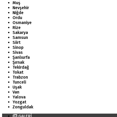
Muş
Nevşehir
Niğde
Ordu
Osmaniye
Rize
Sakarya
Samsun
Siirt
Sinop
Sivas
Şanlıurfa
Şırnak
Tekirdağ
Tokat
Trabzon
Tunceli
Uşak
Van
Yalova
Yozgat
Zonguldak
GALERİ