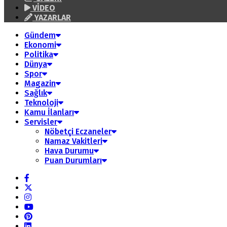
VİDEO
YAZARLAR
Gündem
Ekonomi
Politika
Dünya
Spor
Magazin
Sağlık
Teknoloji
Kamu İlanları
Servisler
Nöbetçi Eczaneler
Namaz Vakitleri
Hava Durumu
Puan Durumları