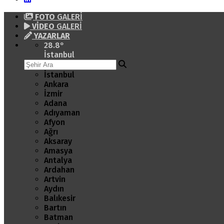
FOTO
GALERİ
VİDEO
GALERİ
YAZARLAR
28.8
°
İstanbul
İstanbul
Ankara
İzmir
Adana
Adıyaman
Afyon
Ağrı
Aksaray
Amasya
Antalya
Ardahan
Artvin
Aydın
Balıkesir
Bartın
Batman