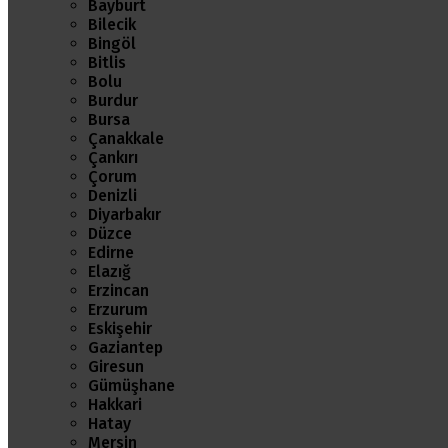
Bayburt
Bilecik
Bingöl
Bitlis
Bolu
Burdur
Bursa
Çanakkale
Çankırı
Çorum
Denizli
Diyarbakır
Düzce
Edirne
Elazığ
Erzincan
Erzurum
Eskişehir
Gaziantep
Giresun
Gümüşhane
Hakkari
Hatay
Mersin