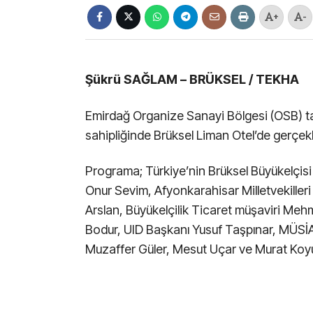
+
-
Şükrü SAĞLAM – BRÜKSEL / TEKHA
Emirdağ Organize Sanayi Bölgesi (OSB) ta
sahipliğinde Brüksel Liman Otel’de gerçekle
Programa; Türkiye’nin Brüksel Büyükelçis
Onur Sevim, Afyonkarahisar Milletvekille
Arslan, Büyükelçilik Ticaret müşaviri Meh
Bodur, UID Başkanı Yusuf Taşpınar, MÜSİA
Muzaffer Güler, Mesut Uçar ve Murat Koyunc