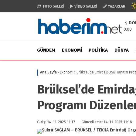
FOTO
GALERİ
VİDEO
GALERİ
YAZARLAR
DO
0,00
GÜNDEM
EKONOMI
POLITIKA
DÜNYA
Ana Sayfa
›
Ekonomi
›
Brüksel’de Emirdağ OSB Tanıtım Pro
Brüksel’de Emirda
Programı Düzenle
Giriş: 14-11-2025 11:17
Güncelleme: 14-11-2025 11:18