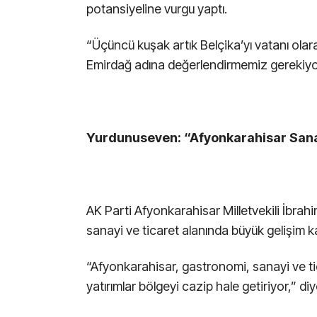
potansiyeline vurgu yaptı.
“Üçüncü kuşak artık Belçika’yı vatanı ola
Emirdağ adına değerlendirmemiz gerekiyor
Yurdunuseven: “Afyonkarahisar Sana
AK Parti Afyonkarahisar Milletvekili İbrah
sanayi ve ticaret alanında büyük gelişim kay
“Afyonkarahisar, gastronomi, sanayi ve tic
yatırımlar bölgeyi cazip hale getiriyor,” di