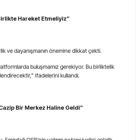
irlikte Hareket Etmeliyiz”
irlik ve dayanışmanın önemine dikkat çekti.
latformlarda buluşmamız gerekiyor. Bu birliktelik
direcektir,” ifadelerini kullandı.
 Cazip Bir Merkez Haline Geldi”
Emirdağ OSB’nin yatırım potansiyelini anlattı.