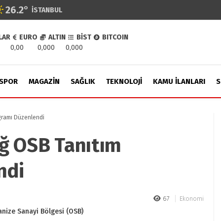
26.2
°
İSTANBUL
LAR
EURO
ALTIN
BİST
BITCOIN
0,00
0,000
0,000
SPOR
MAGAZIN
SAĞLIK
TEKNOLOJI
KAMU İLANLARI
S
gramı Düzenlendi
ğ OSB Tanıtım
ndi
67
Ekonomi