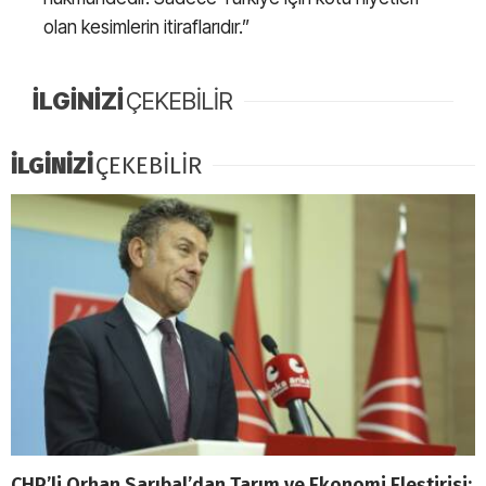
olan kesimlerin itiraflarıdır.”
İLGİNİZİ
ÇEKEBİLİR
İLGİNİZİ
ÇEKEBİLİR
CHP’li Orhan Sarıbal’dan Tarım ve Ekonomi Eleştirisi: