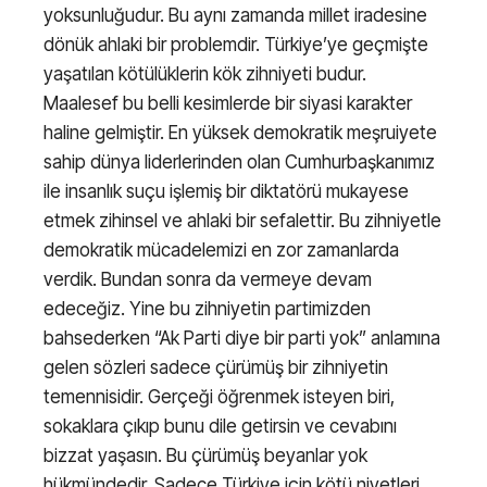
yoksunluğudur. Bu aynı zamanda millet iradesine
dönük ahlaki bir problemdir. Türkiye’ye geçmişte
yaşatılan kötülüklerin kök zihniyeti budur.
Maalesef bu belli kesimlerde bir siyasi karakter
haline gelmiştir. En yüksek demokratik meşruiyete
sahip dünya liderlerinden olan Cumhurbaşkanımız
ile insanlık suçu işlemiş bir diktatörü mukayese
etmek zihinsel ve ahlaki bir sefalettir. Bu zihniyetle
demokratik mücadelemizi en zor zamanlarda
verdik. Bundan sonra da vermeye devam
edeceğiz. Yine bu zihniyetin partimizden
bahsederken “Ak Parti diye bir parti yok” anlamına
gelen sözleri sadece çürümüş bir zihniyetin
temennisidir. Gerçeği öğrenmek isteyen biri,
sokaklara çıkıp bunu dile getirsin ve cevabını
bizzat yaşasın. Bu çürümüş beyanlar yok
hükmündedir. Sadece Türkiye için kötü niyetleri