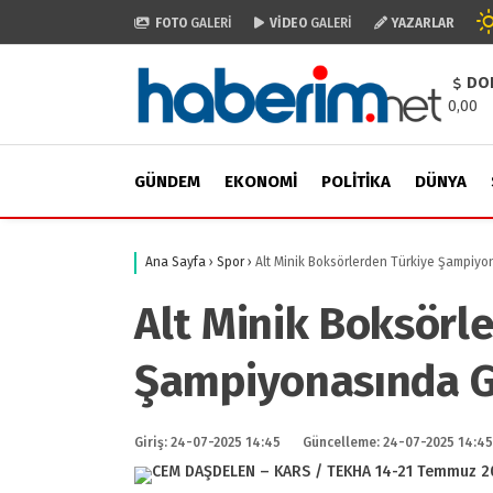
FOTO
GALERİ
VİDEO
GALERİ
YAZARLAR
DO
0,00
GÜNDEM
EKONOMI
POLITIKA
DÜNYA
Ana Sayfa
›
Spor
›
Alt Minik Boksörlerden Türkiye Şampiyo
Alt Minik Boksörl
Şampiyonasında Gu
Giriş: 24-07-2025 14:45
Güncelleme: 24-07-2025 14:45