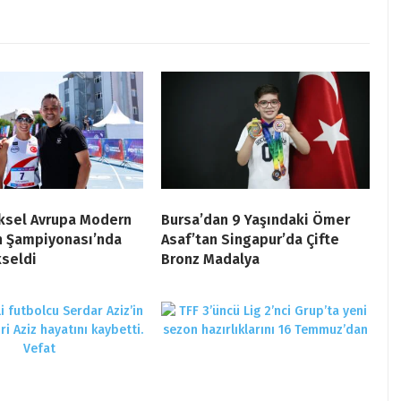
üksel Avrupa Modern
Bursa’dan 9 Yaşındaki Ömer
n Şampiyonası’nda
Asaf’tan Singapur’da Çifte
kseldi
Bronz Madalya