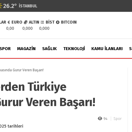
26.2
°
İSTANBUL
LAR
EURO
ALTIN
BİST
BITCOIN
0,00
0,000
0,000
SPOR
MAGAZIN
SAĞLIK
TEKNOLOJI
KAMU İLANLARI
S
nasında Gurur Veren Başarı!
erden Türkiye
rur Veren Başarı!
94
Spor