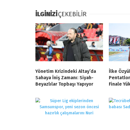
İLGİNİZİ
ÇEKEBİLİR
Yönetim Krizindeki Altay’da
İlke Özy
Sahaya İniş Zamanı: Siyah-
Pentatlo
Beyazlılar Topbaşı Yapıyor
Finale Yü