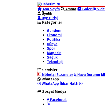
Ana Sayfa
Arama
Galeri
Vide
Üyelik
Üye Girişi
Kategoriler
Gündem
Ekonomi
Politika
Dünya
Spor
Magazin
Sağlık
Teknoloji
Servisler
Nöbetçi Eczaneler
Hava Durumu
WhatsApp
WhatsApp İhbar Hattı
Sosyal Medya
Facebook