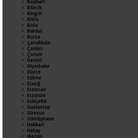
Bayburt
Bilecik
Bingöl
Bitlis
Bolu
Burdur
Bursa
Çanakkale
Çankırı
Çorum
Denizli
Diyarbakır
Düzce
Edirne
Elazığ
Erzincan
Erzurum
Eskişehir
Gaziantep
Giresun
Gümüşhane
Hakkari
Hatay
Mersin