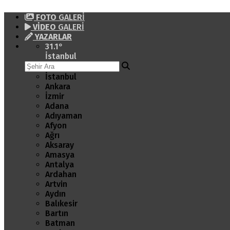
FOTO
GALERİ
VİDEO
GALERİ
YAZARLAR
31.1
°
İstanbul
İstanbul
Ankara
İzmir
Adana
Adıyaman
Afyon
Ağrı
Aksaray
Amasya
Antalya
Ardahan
Artvin
Aydın
Balıkesir
Bartın
Batman